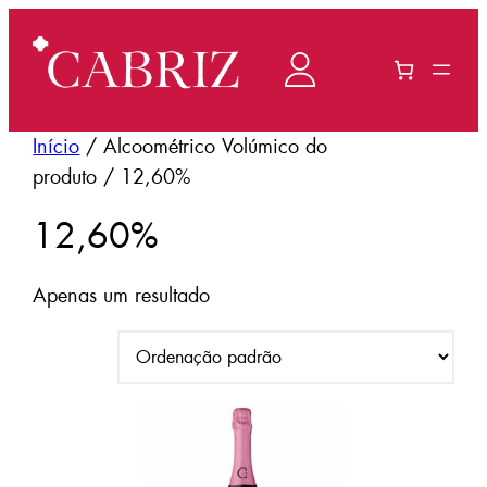
Saltar
para
o
conteúdo
Início
/ Alcoométrico Volúmico do
produto / 12,60%
12,60%
Apenas um resultado